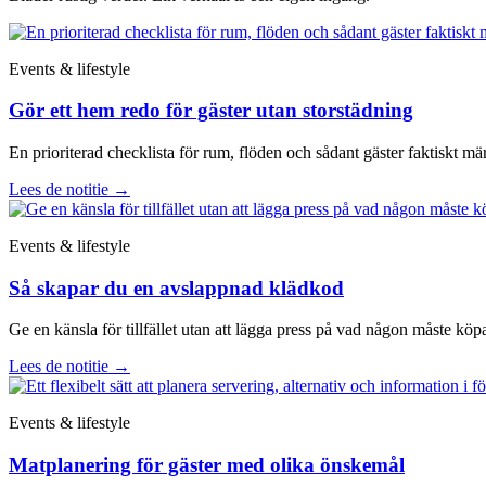
Events & lifestyle
Gör ett hem redo för gäster utan storstädning
En prioriterad checklista för rum, flöden och sådant gäster faktiskt mä
Lees de notitie
→
Events & lifestyle
Så skapar du en avslappnad klädkod
Ge en känsla för tillfället utan att lägga press på vad någon måste köp
Lees de notitie
→
Events & lifestyle
Matplanering för gäster med olika önskemål