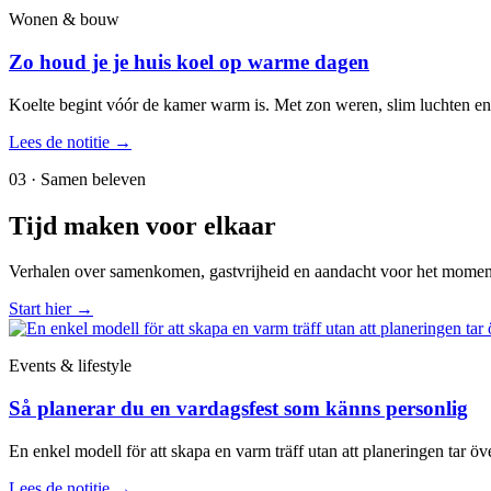
Wonen & bouw
Zo houd je je huis koel op warme dagen
Koelte begint vóór de kamer warm is. Met zon weren, slim luchten en 
Lees de notitie
→
03 · Samen beleven
Tijd maken voor elkaar
Verhalen over samenkomen, gastvrijheid en aandacht voor het momen
Start hier
→
Events & lifestyle
Så planerar du en vardagsfest som känns personlig
En enkel modell för att skapa en varm träff utan att planeringen tar öve
Lees de notitie
→