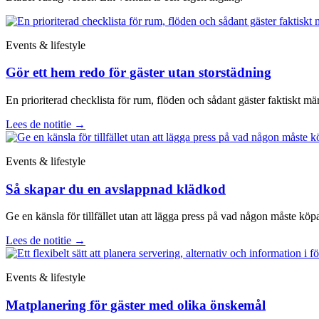
Events & lifestyle
Gör ett hem redo för gäster utan storstädning
En prioriterad checklista för rum, flöden och sådant gäster faktiskt mä
Lees de notitie
→
Events & lifestyle
Så skapar du en avslappnad klädkod
Ge en känsla för tillfället utan att lägga press på vad någon måste köp
Lees de notitie
→
Events & lifestyle
Matplanering för gäster med olika önskemål