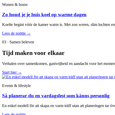
Wonen & bouw
Zo houd je je huis koel op warme dagen
Koelte begint vóór de kamer warm is. Met zon weren, slim luchten en 
Lees de notitie
→
03 · Samen beleven
Tijd maken voor elkaar
Verhalen over samenkomen, gastvrijheid en aandacht voor het momen
Start hier
→
Events & lifestyle
Så planerar du en vardagsfest som känns personlig
En enkel modell för att skapa en varm träff utan att planeringen tar öve
Lees de notitie
→