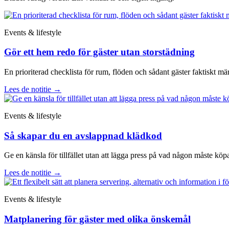
Events & lifestyle
Gör ett hem redo för gäster utan storstädning
En prioriterad checklista för rum, flöden och sådant gäster faktiskt mä
Lees de notitie
→
Events & lifestyle
Så skapar du en avslappnad klädkod
Ge en känsla för tillfället utan att lägga press på vad någon måste köp
Lees de notitie
→
Events & lifestyle
Matplanering för gäster med olika önskemål