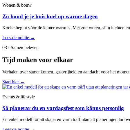
Wonen & bouw
Zo houd je je huis koel op warme dagen
Koelte begint vóór de kamer warm is. Met zon weren, slim luchten en 
Lees de notitie
→
03 · Samen beleven
Tijd maken voor elkaar
Verhalen over samenkomen, gastvrijheid en aandacht voor het momen
Start hier
→
Events & lifestyle
Så planerar du en vardagsfest som känns personlig
En enkel modell för att skapa en varm träff utan att planeringen tar öve
Lees de notitie
→